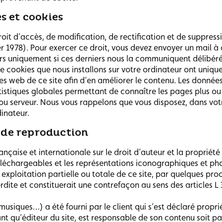
s et cookies
it d’accès, de modification, de rectification et de suppress
ier 1978). Pour exercer ce droit, vous devez envoyer un mail à
eurs uniquement si ces derniers nous la communiquent délibér
 de cookies que nous installons sur votre ordinateur ont uniq
 web de ce site afin d’en améliorer le contenu. Les données r
tistiques globales permettant de connaître les pages plus ou 
t ou serveur. Nous vous rappelons que vous disposez, dans votr
inateur.
t de reproduction
ançaise et internationale sur le droit d’auteur et la propriété
éléchargeables et les représentations iconographiques et p
xploitation partielle ou totale de ce site, par quelques proc
ite et constituerait une contrefaçon au sens des articles L 
musiques…) a été fourni par le client qui s’est déclaré propri
 tant qu’éditeur du site, est responsable de son contenu soit p