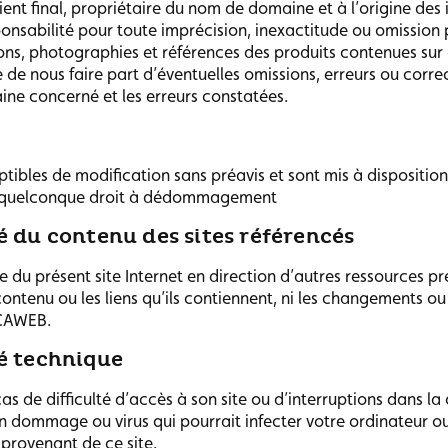
client final, propriétaire du nom de domaine et à l’origine des
abilité pour toute imprécision, inexactitude ou omission po
ions, photographies et références des produits contenues sur 
e de nous faire part d’éventuelles omissions, erreurs ou corre
ne concerné et les erreurs constatées.
tibles de modification sans préavis et sont mis à dispositio
un quelconque droit à dédommagement
é du contenu des sites référencés
e du présent site Internet en direction d’autres ressources pr
ntenu ou les liens qu’ils contiennent, ni les changements ou 
ICAWEB.
é technique
 de difficulté d’accès à son site ou d’interruptions dans la 
un dommage ou virus qui pourrait infecter votre ordinateur ou
 provenant de ce site.