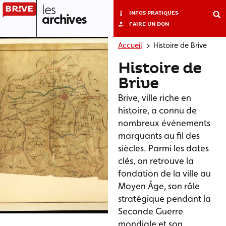
les
INFOS PRATIQUES
archives
FAIRE UN DON
Accueil
Histoire de Brive
QUI SOMMES-NOUS ?
EXPOSITIONS ET ANIMATIONS
Histoire de
Brive
Brive, ville riche en
histoire, a connu de
nombreux événements
marquants au fil des
siècles. Parmi les dates
clés, on retrouve la
fondation de la ville au
Moyen Âge, son rôle
stratégique pendant la
Seconde Guerre
mondiale et son